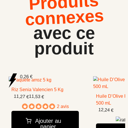
Produits
connexes
avec ce
produit
0,26 €
Riz Senia Valencien 5 Kg
11,27 €
11,53 €
Huile D’Olive P
500 mL
2 avis
12,24 €
Ajouter au
panier