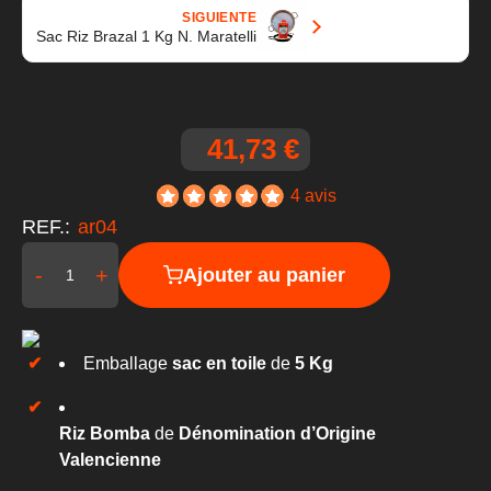
SIGUIENTE
Sac Riz Brazal 1 Kg N. Maratelli
41,73 €
4 avis
REF.:
ar04
-
+
Ajouter au panier
Emballage
sac en toile
de
5 Kg
Riz Bomba
de
Dénomination d’Origine
Valencienne