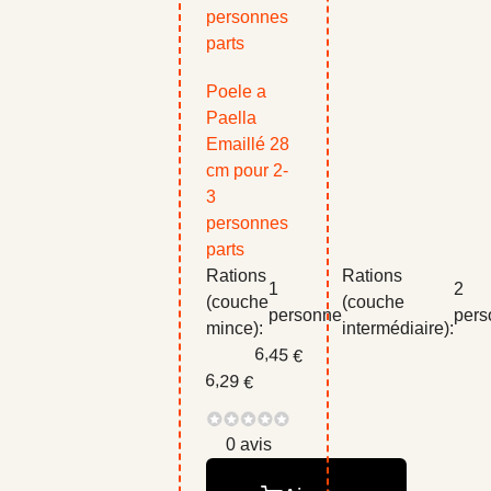
Poele a
Paella
Emaillé 28
cm pour 2-
3
personnes
parts
Rations
Rations
1
2
(couche
(couche
personne
pers
mince):
intermédiaire):
6,45 €
6,29 €
0 avis