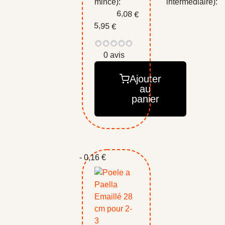
mince):
intermédiaire):
6,08 €
5,95 €
0 avis
Ajouter
au
panier
- 0,16 €