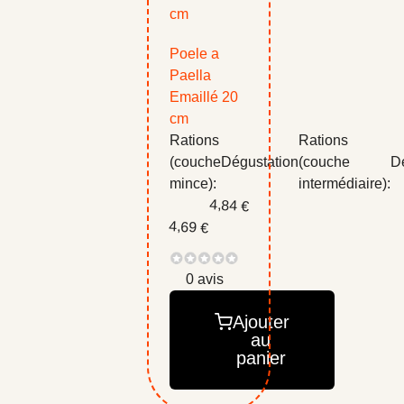
Poele a
Paella
Emaillé 20
cm
Rations
Rations
(couche
Dégustation
(couche
D
mince):
intermédiaire):
4,84 €
4,69 €
0 avis
Ajouter
au
panier