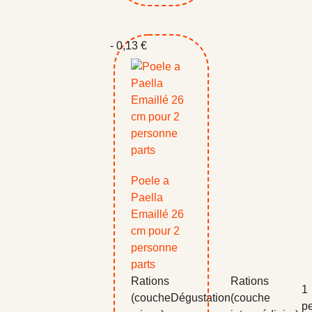
- 0,13 €
Poele a
Paella
Emaillé 26
cm pour 2
personne
parts
Rations
Rations
1
(couche
Dégustation
(couche
p