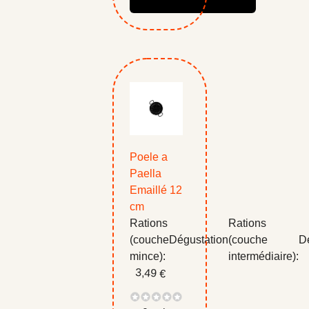
Poele a
Paella
Emaillé 12
cm
Rations
Rations
(couche
Dégustation
(couche
D
mince):
intermédiaire):
3,49 €