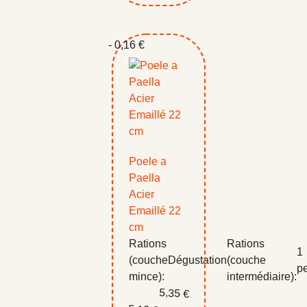
- 0,16 €
Poele a
Paella
Acier
Emaillé 22
cm
Rations
Rations
1
(couche
Dégustation
(couche
p
mince):
intermédiaire):
5,35 €