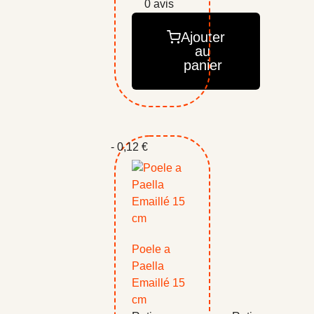
0 avis
Ajouter
au
panier
- 0,12 €
Poele a
Paella
Emaillé 15
cm