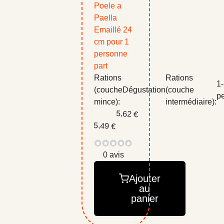
Poele a
Paella
Emaillé 24
cm pour 1
personne
part
Rations
Rations
1
(couche
Dégustation
(couche
p
mince):
intermédiaire):
5,62 €
5,49 €
0 avis
Ajouter
au
panier