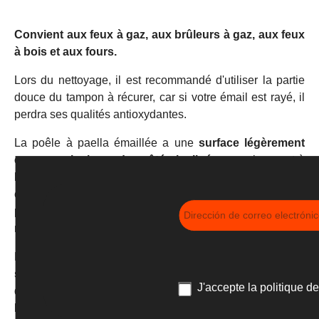
Convient aux feux à gaz, aux brûleurs à gaz, aux feux
à bois et aux fours.
Lors du nettoyage, il est recommandé d'utiliser la partie
douce du tampon à récurer, car si votre émail est rayé, il
perdra ses qualités antioxydantes.
La poêle à paella émaillée a une
surface légèrement
convexe ainsi que des côtés inclinés
, ce qui permet à
l'huile de s'accumuler au centre, aidant pendant les
étapes préliminaires de la préparation de la paella, et
permettant au sofrito d'être déplacé sur les côtés lorsque
nous ajoutons la rivière le riz.
Précisons que la
paella émaillée peut faire un
socarrat
au même titre que la paella polie et que tout ce
J'accepte la
politique de
qui est dit à l'encontre de cela est un faux mythe. En effet,
le socarrat provient de la caramélisation du sucre