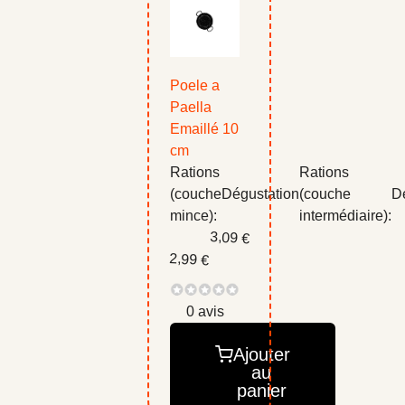
Poele a
Paella
Emaillé 10
cm
Rations
Rations
(couche
Dégustation
(couche
D
mince):
intermédiaire):
3,09 €
2,99 €
0 avis
Ajouter
au
panier