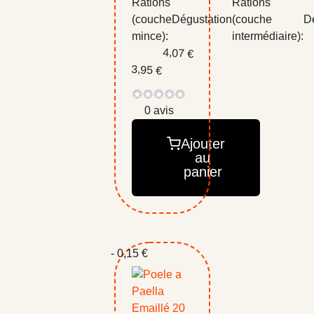
Rations
Rations
(couche
Dégustation
(couche
D
mince):
intermédiaire):
4,07 €
3,95 €
0 avis
Ajouter
au
panier
- 0,15 €