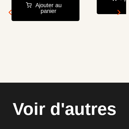
p
Ajouter au
panier
Voir d'autres