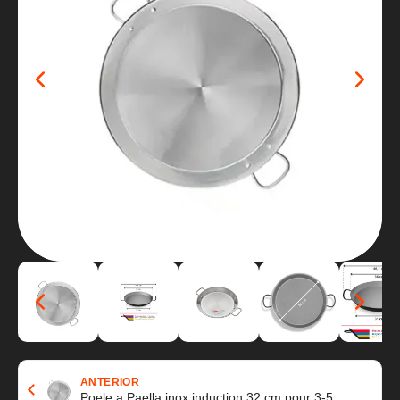
ANTERIOR
Poele a Paella inox induction 32 cm pour 3-5