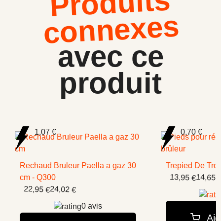
Produits
connexes
avec ce
produit
1,07 €
0,70 €
Rechaud Bruleur Paella a gaz 30
Trepied De Troi
13,95 €
14,65 
cm - Q300
22,95 €
24,02 €
0 avis
Ajo