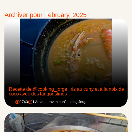
Archiver pour February, 2025
Recette de @cooking_jorge : riz au curry et à la noix de
coco avec des langoustines
1743
1 An auparavant
par
Cooking Jorge