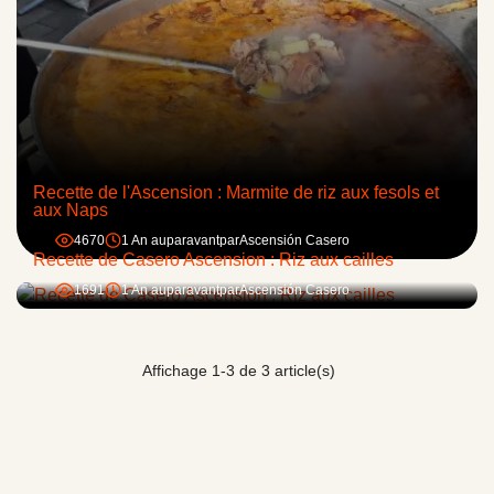
Recette de l'Ascension : Marmite de riz aux fesols et
aux Naps
4670
1 An auparavant
par
Ascensión Casero
Recette de Casero Ascension : Riz aux cailles
1691
1 An auparavant
par
Ascensión Casero
Affichage 1-3 de 3 article(s)