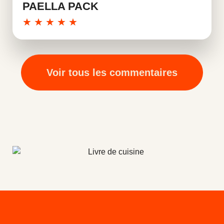
PAELLA PACK
★
★
★
★
★
Voir tous les commentaires