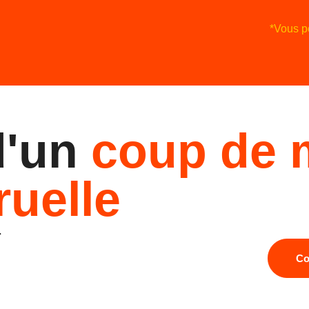
*Vous p
d'un
coup de 
ruelle
r
Co