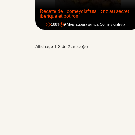
Recette de _comeydisfruta_ : riz au secret
ibérique et potiron
1889
9 Mois auparavant
par
Come y disfruta
Affichage 1-2 de 2 article(s)