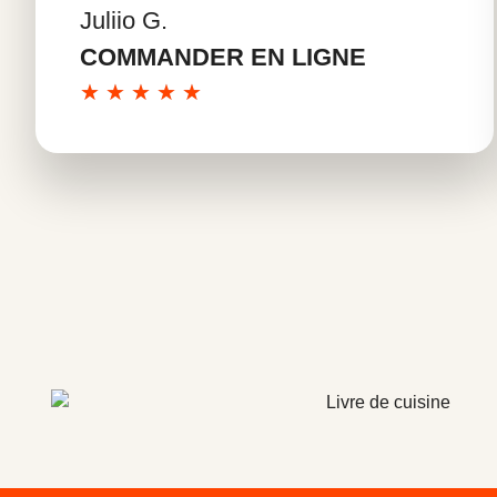
Juliio G.
En savoir plus
COMMANDER EN LIGNE
★
★
★
★
★