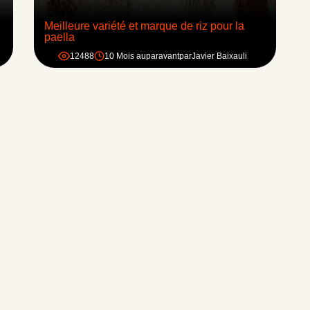
Meilleure variété et marque de riz pour la
paella
12488
10 Mois auparavant
par
Javier Baixauli