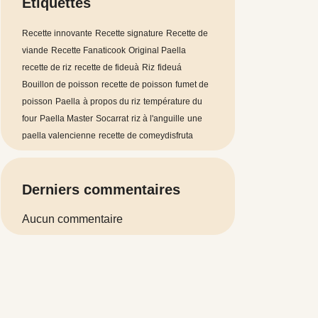
Étiquettes
Recette innovante
Recette signature
Recette de
viande
Recette Fanaticook
Original Paella
recette de riz
recette de fideuà
Riz
fideuá
Bouillon de poisson
recette de poisson
fumet de
poisson
Paella
à propos du riz
température du
four
Paella Master
Socarrat
riz à l'anguille
une
paella valencienne
recette de comeydisfruta
Derniers commentaires
Aucun commentaire