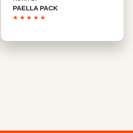
En savoir plus
PAELLA PACK
★
★
★
★
★