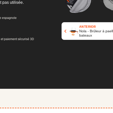
 pas utilisée.
ule espagnole
ANTERIOR
Nola - Brûleur à pael
bateaux
SL et paiement sécurisé 3D