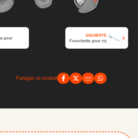
SIGUIENTE
la pour
Fourchette pour riz
Partager ce produit