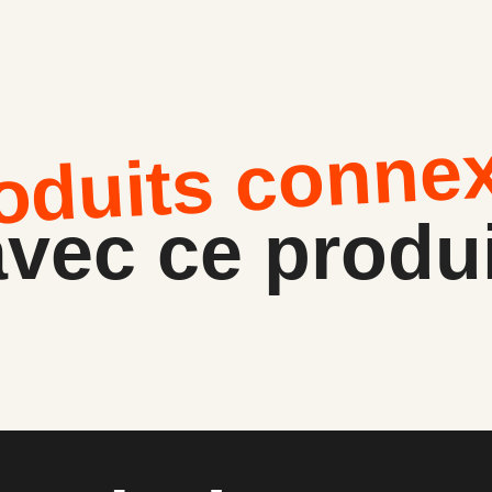
oduits conne
avec ce produi