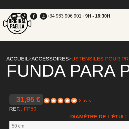
+34 963 906 901
· 9H - 16:30H
ACCUEIL
ACCESSOIRES
USTENSILES POUR PR
>
>
FUNDA PARA 
31,95 €
2 avis
REF.:
FP50
DIAMÈTRE DE L'ÉTUI :