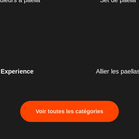
ûleurs à paella
Set de paella
Experience
Allier les paella
Voir toutes les catégories