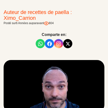
Auteur de recettes de paella :
Ximo_Carrion
Posté sur
6 Années auparavant
804
Comparte en: